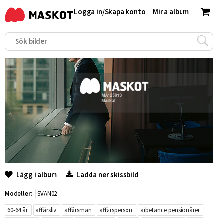
Logga in
/
Skapa konto
Mina album
Lägg i album
Ladda ner skissbild
Modeller:
SVAN02
60-64 år
affärsliv
affärsman
affärsperson
arbetande pensionärer