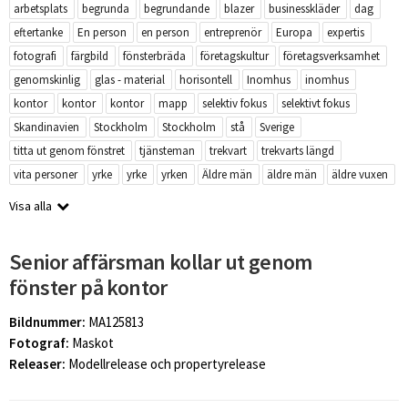
arbetsplats
begrunda
begrundande
blazer
businesskläder
dag
eftertanke
En person
en person
entreprenör
Europa
expertis
fotografi
färgbild
fönsterbräda
företagskultur
företagsverksamhet
genomskinlig
glas - material
horisontell
Inomhus
inomhus
kontor
kontor
kontor
mapp
selektiv fokus
selektivt fokus
Skandinavien
Stockholm
Stockholm
stå
Sverige
titta ut genom fönstret
tjänsteman
trekvart
trekvarts längd
vita personer
yrke
yrke
yrken
Äldre män
äldre män
äldre vuxen
Visa alla
Senior affärsman kollar ut genom
fönster på kontor
Bildnummer:
MA125813
Fotograf:
Maskot
Releaser:
Modellrelease och propertyrelease