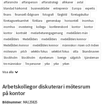
affärsmöte
affärsperson
affärsstrategi
afrikaner
avtal
blandad härkomst
businesskläder
entreprenör
Europa
expertis
finans
finansiell rådgivare
fotografi
färgbild
företagskultur
företagsverksamhet
förklara
gemenskap
horisontell
Inomhus
inomhus
investering
kollega
konferensbord
kontor
kontor
kontor
kontrakt
medarbetarengagemang
medelåders män
medelålders
Medelålders
medelålders
medelålders kvinnor
Medelålders kvinnor
medelålders kvinnor
människor i Asien och Indien
mötesrum
pitch
selektiv fokus
selektivt fokus
sitta
Skandinavien
Stockholm
Stockholm
styrelserum
Sverige
säljpitch
tjänsteman
tre människor
Tre personer
yrke
yrke
yrken
Visa alla
Arbetskollegor diskuterar i mötesrum
på kontor
Bildnummer:
MA125825