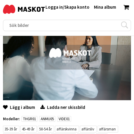
Logga in
/
Skapa konto
Mina album
Lägg i album
Ladda ner skissbild
Modeller:
THGR01
ANMU05
VIDE01
35-39 år
45-49 år
50-54 år
affärskvinna
affärsliv
affärsman