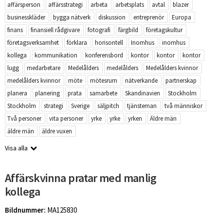
affärsperson
affärsstrategi
arbeta
arbetsplats
avtal
blazer
businesskläder
bygga nätverk
diskussion
entreprenör
Europa
finans
finansiell rådgivare
fotografi
färgbild
företagskultur
företagsverksamhet
förklara
horisontell
Inomhus
inomhus
kollega
kommunikation
konferensbord
kontor
kontor
kontor
lugg
medarbetare
Medelålders
medelålders
Medelålders kvinnor
medelålders kvinnor
möte
mötesrum
nätverkande
partnerskap
planera
planering
prata
samarbete
Skandinavien
Stockholm
Stockholm
strategi
Sverige
säljpitch
tjänsteman
två människor
Två personer
vita personer
yrke
yrke
yrken
Äldre män
äldre män
äldre vuxen
Visa alla
Affärskvinna pratar med manlig
kollega
Bildnummer:
MA125830