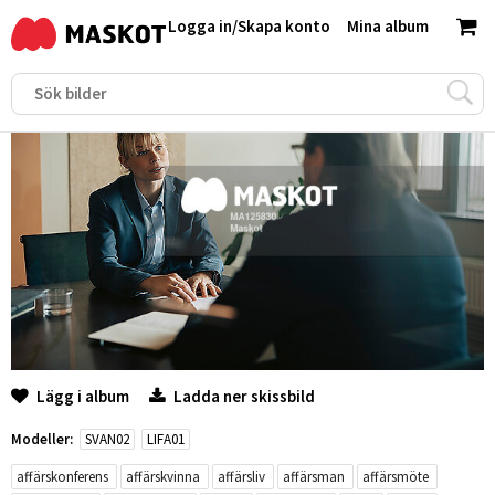
Logga in
/
Skapa konto
Mina album
Lägg i album
Ladda ner skissbild
Modeller:
SVAN02
LIFA01
affärskonferens
affärskvinna
affärsliv
affärsman
affärsmöte