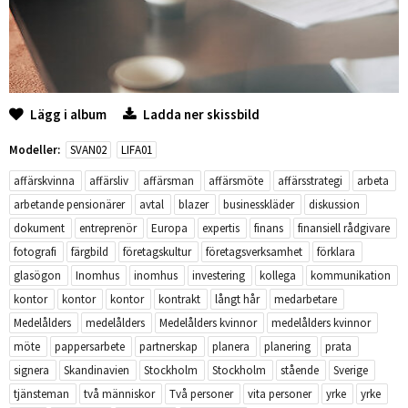
Lägg i album
Ladda ner skissbild
Modeller:
SVAN02
LIFA01
affärskvinna
affärsliv
affärsman
affärsmöte
affärsstrategi
arbeta
arbetande pensionärer
avtal
blazer
businesskläder
diskussion
dokument
entreprenör
Europa
expertis
finans
finansiell rådgivare
fotografi
färgbild
företagskultur
företagsverksamhet
förklara
glasögon
Inomhus
inomhus
investering
kollega
kommunikation
kontor
kontor
kontor
kontrakt
långt hår
medarbetare
Medelålders
medelålders
Medelålders kvinnor
medelålders kvinnor
möte
pappersarbete
partnerskap
planera
planering
prata
signera
Skandinavien
Stockholm
Stockholm
stående
Sverige
tjänsteman
två människor
Två personer
vita personer
yrke
yrke