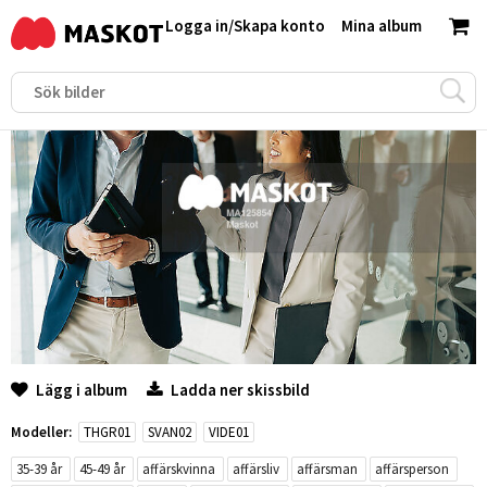
Logga in
/
Skapa konto
Mina album
Lägg i album
Ladda ner skissbild
Modeller:
THGR01
SVAN02
VIDE01
35-39 år
45-49 år
affärskvinna
affärsliv
affärsman
affärsperson