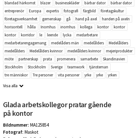
blandad härkomst
blazer
businesskläder
bärbar dator
bärbar dator
entreprenör
Europa
expertis
fotografi
färgbild
företagskultur
företagsverksamhet
gemenskap
gå
hand på axel
handen på axeln
horisontell
hålla
Inomhus
inomhus
kollega
kontor
kontor
kontor
korridor
le
leende
lycka
medarbetare
medarbetarengagemang
medelåders män
medelålders
Medelålders
medelålders
Medelålders kvinnor
medelålders kvinnor
mejeriprodukter
möte
partnerskap
prata
promenera
samarbete
Skandinavien
Stockholm
Stockholm
Sverige
teamwork
tjänsteman
tre människor
Tre personer
vita personer
yrke
yrke
yrken
Visa alla
Glada arbetskollegor pratar gående
på kontor
Bildnummer:
MA125854
Fotograf:
Maskot