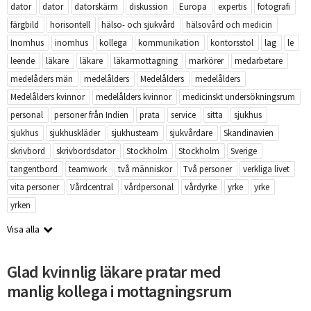
dator
dator
datorskärm
diskussion
Europa
expertis
fotografi
färgbild
horisontell
hälso- och sjukvård
hälsovård och medicin
Inomhus
inomhus
kollega
kommunikation
kontorsstol
lag
le
leende
läkare
läkare
läkarmottagning
markörer
medarbetare
medelåders män
medelålders
Medelålders
medelålders
Medelålders kvinnor
medelålders kvinnor
medicinskt undersökningsrum
personal
personer från Indien
prata
service
sitta
sjukhus
sjukhus
sjukhuskläder
sjukhusteam
sjukvårdare
Skandinavien
skrivbord
skrivbordsdator
Stockholm
Stockholm
Sverige
tangentbord
teamwork
två människor
Två personer
verkliga livet
vita personer
Vårdcentral
vårdpersonal
vårdyrke
yrke
yrke
yrken
Visa alla
Glad kvinnlig läkare pratar med
manlig kollega i mottagningsrum