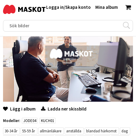
Logga in
/
Skapa konto
Mina album
Lägg i album
Ladda ner skissbild
Modeller:
JODE04
KUCH01
30-34 år
55-59 år
allmänläkare
anställda
blandad härkomst
dag