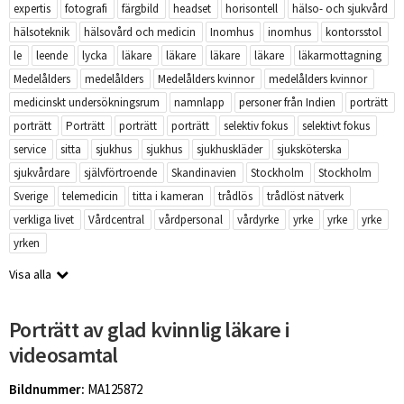
expertis
fotografi
färgbild
headset
horisontell
hälso- och sjukvård
hälsoteknik
hälsovård och medicin
Inomhus
inomhus
kontorsstol
le
leende
lycka
läkare
läkare
läkare
läkare
läkarmottagning
Medelålders
medelålders
Medelålders kvinnor
medelålders kvinnor
medicinskt undersökningsrum
namnlapp
personer från Indien
porträtt
porträtt
Porträtt
porträtt
porträtt
selektiv fokus
selektivt fokus
service
sitta
sjukhus
sjukhus
sjukhuskläder
sjuksköterska
sjukvårdare
självförtroende
Skandinavien
Stockholm
Stockholm
Sverige
telemedicin
titta i kameran
trådlös
trådlöst nätverk
verkliga livet
Vårdcentral
vårdpersonal
vårdyrke
yrke
yrke
yrke
yrken
Visa alla
Porträtt av glad kvinnlig läkare i
videosamtal
Bildnummer:
MA125872