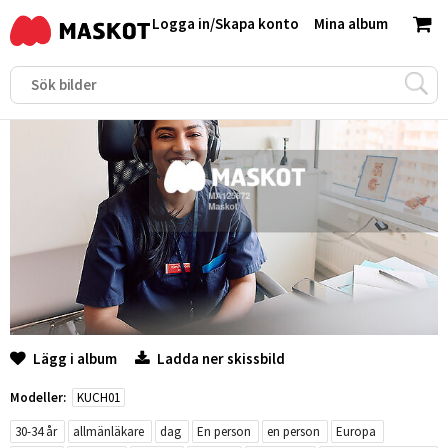
Logga in
/
Skapa konto
Mina album
Lägg i album
Ladda ner skissbild
Modeller:
KUCH01
30-34 år
allmänläkare
dag
En person
en person
Europa