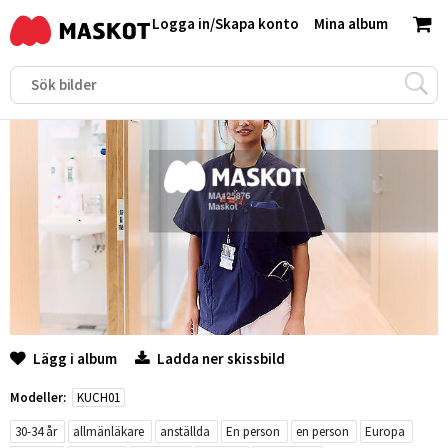
Logga in
/
Skapa konto
Mina album
Lägg i album
Ladda ner skissbild
Modeller:
KUCH01
30-34 år
allmänläkare
anställda
En person
en person
Europa