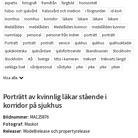
expertis
fotografi
framifrån
färgbild
horisontell
hälso- och sjukvård
hälsovård och medicin
i förgrunden
id-kort
Inomhus
inomhus
korridor
läkare
läkare
läkare
läkare
Medelålders
medelålders
Medelålders kvinnor
medelålders kvinnor
namnlapp
personal
personer från Indien
porträtt
porträtt
Porträtt
porträtt
porträtt
service
sjukhus
sjukhus
sjukhuskläder
sjuksköterska
sjukvårdare
självförtroende
Skandinavien
Stockholm
Stockholm
stå
Sverige
titta i kameran
trekvart
trekvarts längd
verkliga livet
vårdpersonal
vårdyrke
yrke
yrke
yrke
yrken
Visa alla
Porträtt av kvinnlig läkar stående i
korridor på sjukhus
Bildnummer:
MA125876
Fotograf:
Maskot
Releaser:
Modellrelease och propertyrelease