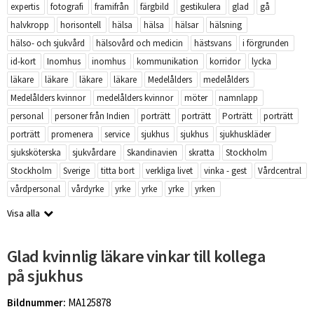
expertis
fotografi
framifrån
färgbild
gestikulera
glad
gå
halvkropp
horisontell
hälsa
hälsa
hälsar
hälsning
hälso- och sjukvård
hälsovård och medicin
hästsvans
i förgrunden
id-kort
Inomhus
inomhus
kommunikation
korridor
lycka
läkare
läkare
läkare
läkare
Medelålders
medelålders
Medelålders kvinnor
medelålders kvinnor
möter
namnlapp
personal
personer från Indien
porträtt
porträtt
Porträtt
porträtt
porträtt
promenera
service
sjukhus
sjukhus
sjukhuskläder
sjuksköterska
sjukvårdare
Skandinavien
skratta
Stockholm
Stockholm
Sverige
titta bort
verkliga livet
vinka - gest
Vårdcentral
vårdpersonal
vårdyrke
yrke
yrke
yrke
yrken
Visa alla
Glad kvinnlig läkare vinkar till kollega
på sjukhus
Bildnummer:
MA125878