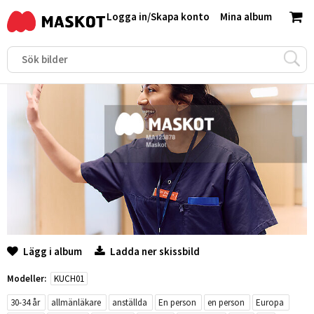
Logga in
/
Skapa konto
Mina album
Lägg i album
Ladda ner skissbild
Modeller:
KUCH01
30-34 år
allmänläkare
anställda
En person
en person
Europa