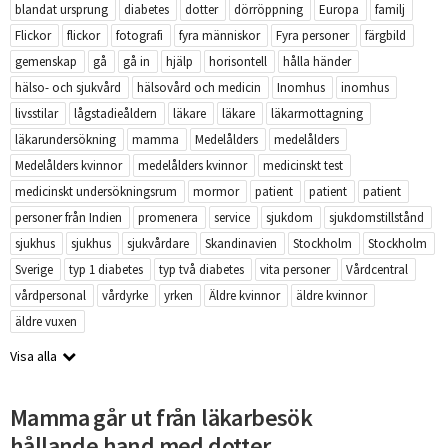
blandat ursprung
diabetes
dotter
dörröppning
Europa
familj
Flickor
flickor
fotografi
fyra människor
Fyra personer
färgbild
gemenskap
gå
gå in
hjälp
horisontell
hålla händer
hälso- och sjukvård
hälsovård och medicin
Inomhus
inomhus
livsstilar
lågstadieåldern
läkare
läkare
läkarmottagning
läkarundersökning
mamma
Medelålders
medelålders
Medelålders kvinnor
medelålders kvinnor
medicinskt test
medicinskt undersökningsrum
mormor
patient
patient
patient
personer från Indien
promenera
service
sjukdom
sjukdomstillstånd
sjukhus
sjukhus
sjukvårdare
Skandinavien
Stockholm
Stockholm
Sverige
typ 1 diabetes
typ två diabetes
vita personer
Vårdcentral
vårdpersonal
vårdyrke
yrken
Äldre kvinnor
äldre kvinnor
äldre vuxen
Visa alla
Mamma går ut från läkarbesök
hållande hand med dotter