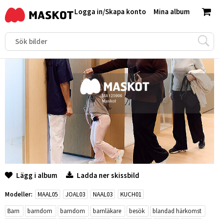
Logga in
/
Skapa konto
Mina album
Lägg i album
Ladda ner skissbild
Modeller:
MAAL05
JOAL03
NAAL03
KUCH01
Barn
barndom
barndom
barnläkare
besök
blandad härkomst