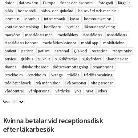
dator
datorskärm
Europa
finans och ekonomi
fotografi
färgbild
hjälp
horisontell
hälso- och sjukvård
hälsovård och medicin
Inomhus
inomhus
Internetbank
kassa
kommunikation
kontaktlös betalning
kortläsare
livsstilar
läkarundersökning
markörer
medelåders män
medelålders
Medelålders
medelålders
Medelålders kvinnor
medelålders kvinnor
mobil app
mobiltelefon
patient
patient
patient
personal
QR-kod
reception
receptionist
service
sjukhus
sjukhus
sjuksköterska
sjukvårdare
Skandinavien
skanna
skrivbordsdator
sköterskemottagning
smartphone
Stockholm
Stockholm
Sverige
trådlös
trådlös betalning
trådlöst nätverk
två människor
Två personer
vita personer
Vårdcentral
vårdpersonal
vårdyrke
yrke
yrke
yrken
Visa alla
Kvinna betalar vid receptionsdisk
efter läkarbesök