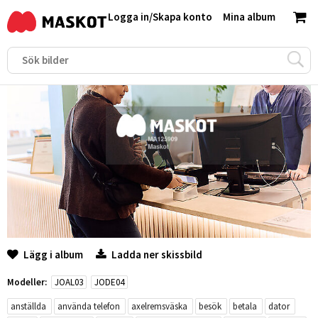
Logga in
/
Skapa konto
Mina album
Lägg i album
Ladda ner skissbild
Modeller:
JOAL03
JODE04
anställda
använda telefon
axelremsväska
besök
betala
dator