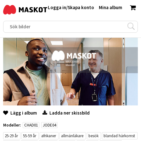
Logga in
/
Skapa konto
Mina album
Lägg i album
Ladda ner skissbild
Modeller:
CHAD01
JODE04
25-29 år
55-59 år
afrikaner
allmänläkare
besök
blandad härkomst