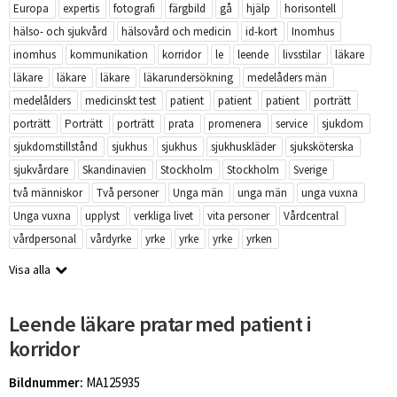
Europa
expertis
fotografi
färgbild
gå
hjälp
horisontell
hälso- och sjukvård
hälsovård och medicin
id-kort
Inomhus
inomhus
kommunikation
korridor
le
leende
livsstilar
läkare
läkare
läkare
läkare
läkarundersökning
medelåders män
medelålders
medicinskt test
patient
patient
patient
porträtt
porträtt
Porträtt
porträtt
prata
promenera
service
sjukdom
sjukdomstillstånd
sjukhus
sjukhus
sjukhuskläder
sjuksköterska
sjukvårdare
Skandinavien
Stockholm
Stockholm
Sverige
två människor
Två personer
Unga män
unga män
unga vuxna
Unga vuxna
upplyst
verkliga livet
vita personer
Vårdcentral
vårdpersonal
vårdyrke
yrke
yrke
yrke
yrken
Visa alla
Leende läkare pratar med patient i
korridor
Bildnummer:
MA125935