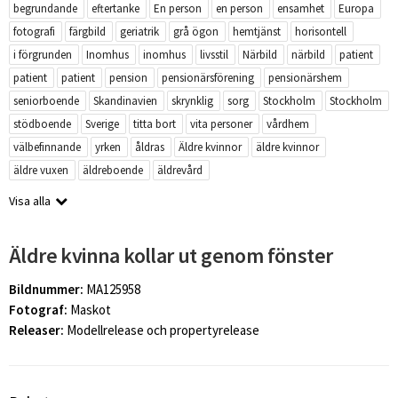
begrundande
eftertanke
En person
en person
ensamhet
Europa
fotografi
färgbild
geriatrik
grå ögon
hemtjänst
horisontell
i förgrunden
Inomhus
inomhus
livsstil
Närbild
närbild
patient
patient
patient
pension
pensionärsförening
pensionärshem
seniorboende
Skandinavien
skrynklig
sorg
Stockholm
Stockholm
stödboende
Sverige
titta bort
vita personer
vårdhem
välbefinnande
yrken
åldras
Äldre kvinnor
äldre kvinnor
äldre vuxen
äldreboende
äldrevård
Visa alla
Äldre kvinna kollar ut genom fönster
Bildnummer:
MA125958
Fotograf:
Maskot
Releaser:
Modellrelease och propertyrelease