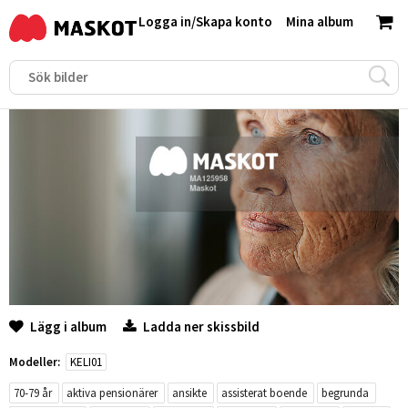
Logga in
/
Skapa konto
Mina album
Lägg i album
Ladda ner skissbild
Modeller:
KELI01
70-79 år
aktiva pensionärer
ansikte
assisterat boende
begrunda