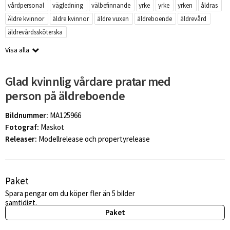
vårdpersonal
vägledning
välbefinnande
yrke
yrke
yrken
åldras
Äldre kvinnor
äldre kvinnor
äldre vuxen
äldreboende
äldrevård
äldrevårdssköterska
Visa alla
Glad kvinnlig vårdare pratar med
person på äldreboende
Bildnummer:
MA125966
Fotograf:
Maskot
Releaser:
Modellrelease och propertyrelease
Paket
Spara pengar om du köper fler än 5 bilder
samtidigt.
Paket