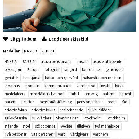
Lägg i album
Ladda ner skissbild
Modeller:
MAST13
KEPE01
45-49 år
80-89 år
aktiva pensionärer
ansvar
assisterat boende
bry sig om
Europa
fotografi
färgbild
förtroende
gemenskap
geriatrik
hemtjänst
hälso- och sjukvård
hälsovård och medicin
Inomhus
inomhus
kommunikation
känslostöd
livsstil
lycka
medelålders
medelålders kvinnor
närhet
omsorg
patient
patient
patient
pension
pensionärsförening
pensionärshem
prata
råd
selektiv fokus
selektivt fokus
seniorboende
sjukhuskläder
sjuksköterska
sjukvårdare
Skandinavien
Stockholm
Stockholm
stående
stöd
stödboende
Sverige
tillgiven
två människor
Två personer
vita personer
vård
vårdgivare
vårdhem