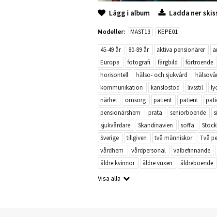
Lägg i album
Ladda ner skis
Modeller:
MAST13
KEPE01
45-49 år
80-89 år
aktiva pensionärer
a
Europa
fotografi
färgbild
förtroende
horisontell
hälso- och sjukvård
hälsovå
kommunikation
känslostöd
livsstil
ly
närhet
omsorg
patient
patient
pati
pensionärshem
prata
seniorboende
s
sjukvårdare
Skandinavien
soffa
Stoc
Sverige
tillgiven
två människor
Två pe
vårdhem
vårdpersonal
välbefinnande
äldre kvinnor
äldre vuxen
äldreboende
Visa alla