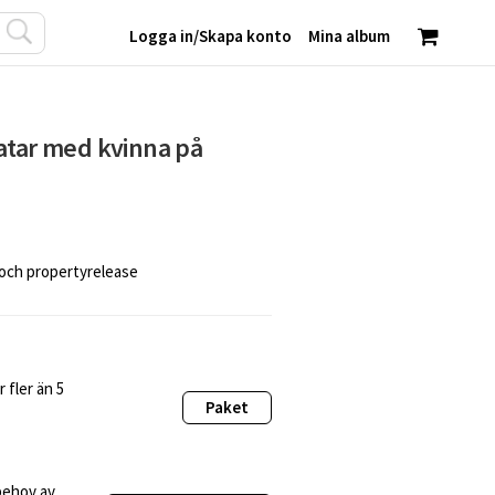
Logga in
/
Skapa konto
Mina album
atar med kvinna på
 och propertyrelease
 fler än 5
Paket
behov av