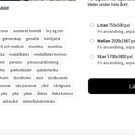
bilder under hela året.
sbild
Liten
750x500 pxl
nsvar
assisterat boende
bry sig om
Fri användning, anpa
gemenskap
geriatrik
hemtjänst
Mellan
2500x1667 px
rd och medicin
Inomhus
inomhus
Fri användning, anp
cka
medelålders
medelålders kvinnor
Stor
5700x3800 pxl
ent
pension
pensionärsförening
Fri användning, anpa
itta
sjukhuskläder
sjuksköterska
kholm
Stockholm
stöd
stödboende
Lä
rsoner
vita personer
vård
vårdgivare
yrke
yrke
yrken
åldras
Äldre kvinnor
äldrevård
äldrevårdssköterska