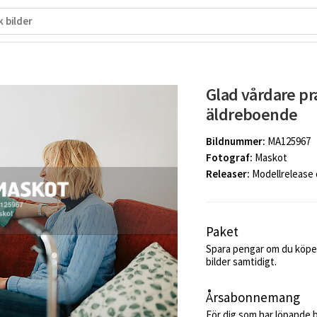
Glad vårdare pr
äldreboende
Bildnummer:
MA125967
Fotograf:
Maskot
Releaser:
Modellrelease
Paket
Spara pengar om du köper
bilder samtidigt.
Årsabonnemang
För dig som har löpande 