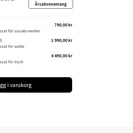
Årsabonnemang
790,00 kr
ssat för sociala medier
l
1 990,00 kr
assat för webb
4 490,00 kr
ssat för tryck
gg i varukorg