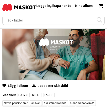
Logga in
/
Skapa konto
Mina album
Lägg i album
Ladda ner skissbild
Modeller:
LUEM01
KELI01
LAST01
aktiva pensionärer
ansvar
assisterat boende
blandad härkomst