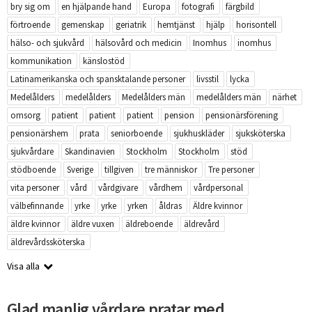
bry sig om
en hjälpande hand
Europa
fotografi
färgbild
förtroende
gemenskap
geriatrik
hemtjänst
hjälp
horisontell
hälso- och sjukvård
hälsovård och medicin
Inomhus
inomhus
kommunikation
känslostöd
Latinamerikanska och spansktalande personer
livsstil
lycka
Medelålders
medelålders
Medelålders män
medelålders män
närhet
omsorg
patient
patient
patient
pension
pensionärsförening
pensionärshem
prata
seniorboende
sjukhuskläder
sjuksköterska
sjukvårdare
Skandinavien
Stockholm
Stockholm
stöd
stödboende
Sverige
tillgiven
tre människor
Tre personer
vita personer
vård
vårdgivare
vårdhem
vårdpersonal
välbefinnande
yrke
yrke
yrken
åldras
Äldre kvinnor
äldre kvinnor
äldre vuxen
äldreboende
äldrevård
äldrevårdssköterska
Visa alla
Glad manlig vårdare pratar med