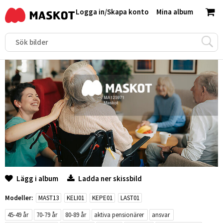
Logga in
/
Skapa konto
Mina album
Lägg i album
Ladda ner skissbild
Modeller:
MAST13
KELI01
KEPE01
LAST01
45-49 år
70-79 år
80-89 år
aktiva pensionärer
ansvar