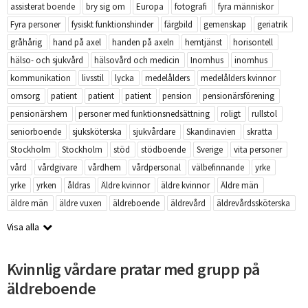
assisterat boende
bry sig om
Europa
fotografi
fyra människor
Fyra personer
fysiskt funktionshinder
färgbild
gemenskap
geriatrik
gråhårig
hand på axel
handen på axeln
hemtjänst
horisontell
hälso- och sjukvård
hälsovård och medicin
Inomhus
inomhus
kommunikation
livsstil
lycka
medelålders
medelålders kvinnor
omsorg
patient
patient
patient
pension
pensionärsförening
pensionärshem
personer med funktionsnedsättning
roligt
rullstol
seniorboende
sjuksköterska
sjukvårdare
Skandinavien
skratta
Stockholm
Stockholm
stöd
stödboende
Sverige
vita personer
vård
vårdgivare
vårdhem
vårdpersonal
välbefinnande
yrke
yrke
yrken
åldras
Äldre kvinnor
äldre kvinnor
Äldre män
äldre män
äldre vuxen
äldreboende
äldrevård
äldrevårdssköterska
Visa alla
Kvinnlig vårdare pratar med grupp på
äldreboende