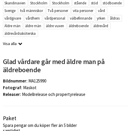
Skandinavien
Stockholm
Stockholm
stående
stöd
stödboende
Sverige
två människor
Två personer
vita personer
vård
vårdgivare
vårdhem
vårdpersonal
välbefinnande
yrken
åldras
Äldre män
äldre män
äldre vuxen
äldreboende
äldrevård
äldrevårdssköterska
Visa alla
Glad vårdare går med äldre man på
äldreboende
Bildnummer:
MA125990
Fotograf:
Maskot
Releaser:
Modellrelease och propertyrelease
Paket
Spara pengar om du köper fler än 5 bilder
samtidigt.