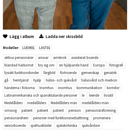
Lägg i album
Ladda ner skissbild
Modeller:
LUEM01
LAST01
aktiva pensionärer
ansvar
armkrok
assisterat boende
blandad härkomst
bry sig om
en hjälpande hand
Europa
fotografi
fysiskt funktionshinder
färgbild
förtroende
gemenskap
geriatrik
gå
hemtjänst
hjälp
hälso- och sjukvård
hälsovård och medicin
händerna i fickorna
Inomhus
inomhus
kommunikation
korridor
Latinamerikanska och spansktalande personer
le
leende
livsstil
Medelålders
medelålders
Medelålders män
medelålders män
omsorg
patient
patient
patient
pension
pensionärsförening
pensionärshem
personer med funktionsnedsättning
promenera
seniorboende
sjukhuskläder
sjuksköterska
sjukvårdare