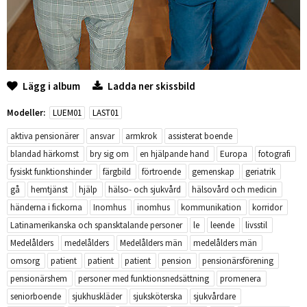
Lägg i album
Ladda ner skissbild
Modeller:
LUEM01
LAST01
aktiva pensionärer
ansvar
armkrok
assisterat boende
blandad härkomst
bry sig om
en hjälpande hand
Europa
fotografi
fysiskt funktionshinder
färgbild
förtroende
gemenskap
geriatrik
gå
hemtjänst
hjälp
hälso- och sjukvård
hälsovård och medicin
händerna i fickorna
Inomhus
inomhus
kommunikation
korridor
Latinamerikanska och spansktalande personer
le
leende
livsstil
Medelålders
medelålders
Medelålders män
medelålders män
omsorg
patient
patient
patient
pension
pensionärsförening
pensionärshem
personer med funktionsnedsättning
promenera
seniorboende
sjukhuskläder
sjuksköterska
sjukvårdare