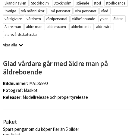
Skandinavien
Stockholm
Stockholm
stående
stöd
stödboende
Sverige
två människor
Två personer
vita personer
vård
vårdgivare
vårdhem
vårdpersonal
välbefinnande
yrken
åldras
Äldre män
äldre män
äldre vuxen
äldreboende
äldrevård
äldrevårdssköterska
Visa alla
Glad vårdare går med äldre man på
äldreboende
Bildnummer:
MA125990
Fotograf:
Maskot
Releaser:
Modellrelease och propertyrelease
Paket
Spara pengar om du köper fler än 5 bilder
samtidigt.