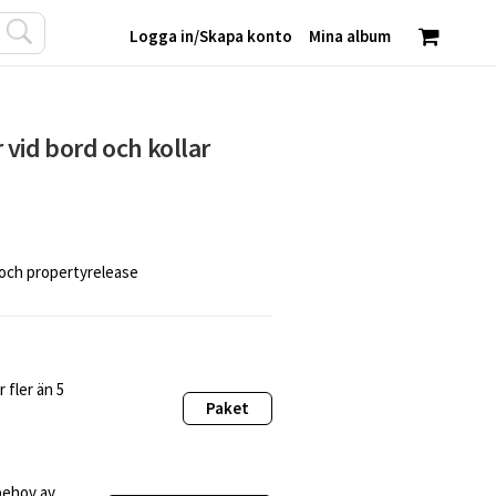
Logga in
/
Skapa konto
Mina album
 vid bord och kollar
 och propertyrelease
 fler än 5
Paket
behov av