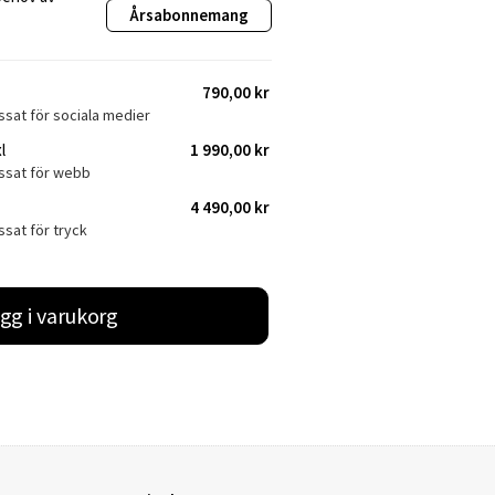
Årsabonnemang
790,00 kr
ssat för sociala medier
l
1 990,00 kr
assat för webb
4 490,00 kr
ssat för tryck
gg i varukorg