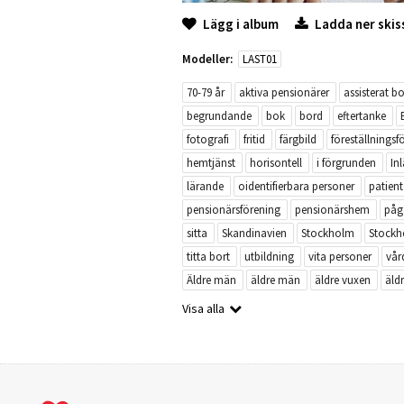
Lägg i album
Ladda ner skis
Modeller:
LAST01
70-79 år
aktiva pensionärer
assisterat b
begrundande
bok
bord
eftertanke
fotografi
fritid
färgbild
föreställnings
hemtjänst
horisontell
i förgrunden
In
lärande
oidentifierbara personer
patient
pensionärsförening
pensionärshem
påg
sitta
Skandinavien
Stockholm
Stock
titta bort
utbildning
vita personer
vå
Äldre män
äldre män
äldre vuxen
äld
Visa alla