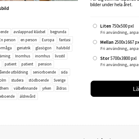
bilder under hela året.
sbild
Liten
750x500 pxl
oende
avslappnad klädsel
begrunda
Fri användning, anpa
En person
en person
Europa
fantasi
Mellan
2500x1667 px
förmåga
geriatrik
glasögon
halvbild
Fri användning, anp
lärning
Inomhus
inomhus
livsstil
Stor
5700x3800 pxl
patient
patient
pension
Fri användning, anpa
ående utbildning
seniorboende
sida
holm
studera
stödboende
Sverige
Lä
rdhem
välbefinnande
yrken
åldras
reboende
äldrevård