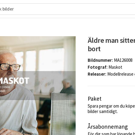
Äldre man sitter
bort
Bildnummer:
MA126008
Fotograf:
Maskot
Releaser:
Modellrelease
Paket
Spara pengar om du köper
bilder samtidigt.
Årsabonnemang
För dig som har löpande 