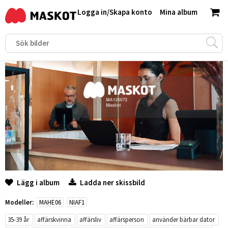
Logga in
/
Skapa konto
Mina album
Lägg i album
Ladda ner skissbild
Modeller:
MAHE06
NIAF1
35-39 år
affärskvinna
affärsliv
affärsperson
använder bärbar dator