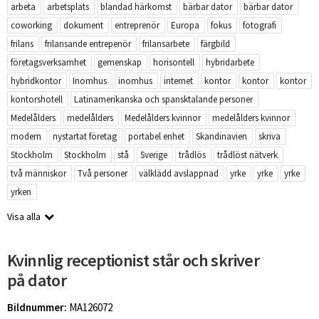
arbeta
arbetsplats
blandad härkomst
bärbar dator
bärbar dator
coworking
dokument
entreprenör
Europa
fokus
fotografi
frilans
frilansande entrepenör
frilansarbete
färgbild
företagsverksamhet
gemenskap
horisontell
hybridarbete
hybridkontor
Inomhus
inomhus
internet
kontor
kontor
kontor
kontorshotell
Latinamerikanska och spansktalande personer
Medelålders
medelålders
Medelålders kvinnor
medelålders kvinnor
modern
nystartat företag
portabel enhet
Skandinavien
skriva
Stockholm
Stockholm
stå
Sverige
trådlös
trådlöst nätverk
två människor
Två personer
välklädd avslappnad
yrke
yrke
yrke
yrken
Visa alla
Kvinnlig receptionist står och skriver
på dator
Bildnummer:
MA126072