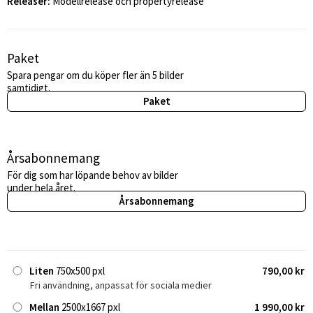
Releaser:
Modellrelease och propertyrelease
Paket
Spara pengar om du köper fler än 5 bilder
samtidigt.
Paket
Årsabonnemang
För dig som har löpande behov av bilder
under hela året.
Årsabonnemang
Liten
750x500 pxl
790,00 kr
Fri användning, anpassat för sociala medier
Mellan
2500x1667 pxl
1 990,00 kr