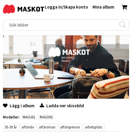
Logga in
/
Skapa konto
Mina album
Lägg i album
Ladda ner skissbild
Modeller:
MAOJ01
RAGO01
35-39 år
affärsliv
affärsman
affärsperson
arbetsplats