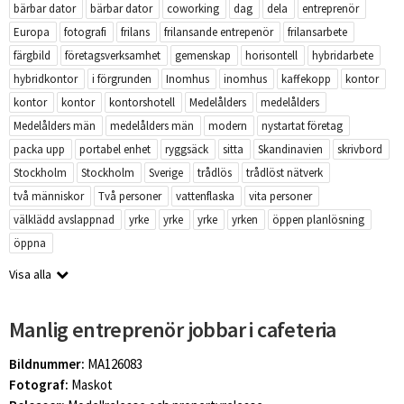
bärbar dator
bärbar dator
coworking
dag
dela
entreprenör
Europa
fotografi
frilans
frilansande entrepenör
frilansarbete
färgbild
företagsverksamhet
gemenskap
horisontell
hybridarbete
hybridkontor
i förgrunden
Inomhus
inomhus
kaffekopp
kontor
kontor
kontor
kontorshotell
Medelålders
medelålders
Medelålders män
medelålders män
modern
nystartat företag
packa upp
portabel enhet
ryggsäck
sitta
Skandinavien
skrivbord
Stockholm
Stockholm
Sverige
trådlös
trådlöst nätverk
två människor
Två personer
vattenflaska
vita personer
välklädd avslappnad
yrke
yrke
yrke
yrken
öppen planlösning
öppna
Visa alla
Manlig entreprenör jobbar i cafeteria
Bildnummer:
MA126083
Fotograf:
Maskot