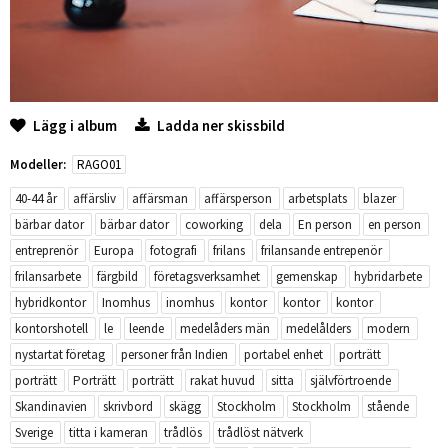
Lägg i album
Ladda ner skissbild
Modeller:
RAGO01
40-44 år
affärsliv
affärsman
affärsperson
arbetsplats
blazer
bärbar dator
bärbar dator
coworking
dela
En person
en person
entreprenör
Europa
fotografi
frilans
frilansande entrepenör
frilansarbete
färgbild
företagsverksamhet
gemenskap
hybridarbete
hybridkontor
Inomhus
inomhus
kontor
kontor
kontor
kontorshotell
le
leende
medelåders män
medelålders
modern
nystartat företag
personer från Indien
portabel enhet
porträtt
porträtt
Porträtt
porträtt
rakat huvud
sitta
självförtroende
Skandinavien
skrivbord
skägg
Stockholm
Stockholm
stående
Sverige
titta i kameran
trådlös
trådlöst nätverk