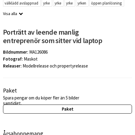
välklädd avslappnad
yrke
yrke
yrke
yrken
öppen planlösning
Visa alla
Porträtt av leende manlig
entreprenör som sitter vid laptop
Bildnummer:
MA126086
Fotograf:
Maskot
Releaser:
Modellrelease och propertyrelease
Paket
Spara pengar om du köper fler än 5 bilder
samtidigt.
Paket
Årsabonnemang