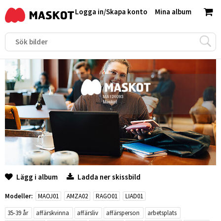
Logga in
/
Skapa konto
Mina album
Lägg i album
Ladda ner skissbild
Modeller:
MAOJ01
AMZA02
RAGO01
LIAD01
35-39 år
affärskvinna
affärsliv
affärsperson
arbetsplats