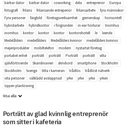
bärbar dator
bärbar dator
coworking
dela
entreprenör
Europa
fotografi
frilans
frilansande entrepenör
frilansarbete
fyra människor
Fyra personer
färgbild
företagsverksamhet
gemenskap
horisontell
hybridarbete
hybridkontor
i förgrunden
in-ear hörlurar
Inomhus
inomhus
kontor
kontor
kontor
kontorshotell
le
leende
Medelålders
medelålders
Medelålders kvinnor
medelålders kvinnor
mejeriprodukter
mobiltelefon
modern
nystartat företag
portabel enhet
porträtt
porträtt
Porträtt
porträtt
sitta
självförtroende
Skandinavien
skrivbord
smartphone
Stockholm
Stockholm
Sverige
titta i kameran
trådlös
trådlöst nätverk
vita personer
välklädd avslappnad
yrke
yrke
yrke
yrken
öppen planlösning
Visa alla
Porträtt av glad kvinnlig entreprenör
som sitter i kafeteria