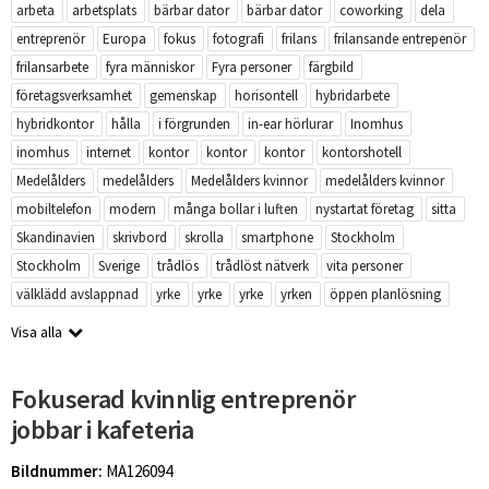
arbeta
arbetsplats
bärbar dator
bärbar dator
coworking
dela
entreprenör
Europa
fokus
fotografi
frilans
frilansande entrepenör
frilansarbete
fyra människor
Fyra personer
färgbild
företagsverksamhet
gemenskap
horisontell
hybridarbete
hybridkontor
hålla
i förgrunden
in-ear hörlurar
Inomhus
inomhus
internet
kontor
kontor
kontor
kontorshotell
Medelålders
medelålders
Medelålders kvinnor
medelålders kvinnor
mobiltelefon
modern
många bollar i luften
nystartat företag
sitta
Skandinavien
skrivbord
skrolla
smartphone
Stockholm
Stockholm
Sverige
trådlös
trådlöst nätverk
vita personer
välklädd avslappnad
yrke
yrke
yrke
yrken
öppen planlösning
Visa alla
Fokuserad kvinnlig entreprenör
jobbar i kafeteria
Bildnummer:
MA126094