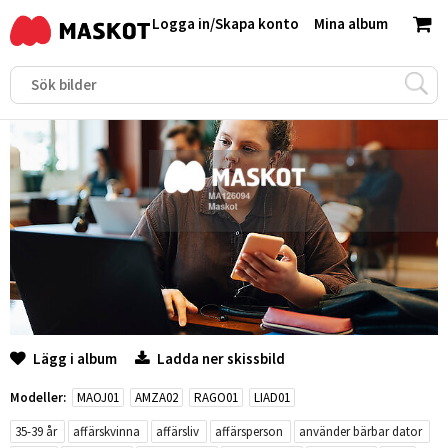
Logga in
/
Skapa konto
Mina album
Lägg i album
Ladda ner skissbild
Modeller:
MAOJ01
AMZA02
RAGO01
LIAD01
35-39 år
affärskvinna
affärsliv
affärsperson
använder bärbar dator