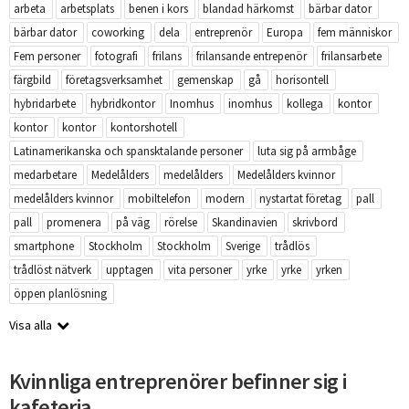
arbeta
arbetsplats
benen i kors
blandad härkomst
bärbar dator
bärbar dator
coworking
dela
entreprenör
Europa
fem människor
Fem personer
fotografi
frilans
frilansande entrepenör
frilansarbete
färgbild
företagsverksamhet
gemenskap
gå
horisontell
hybridarbete
hybridkontor
Inomhus
inomhus
kollega
kontor
kontor
kontor
kontorshotell
Latinamerikanska och spansktalande personer
luta sig på armbåge
medarbetare
Medelålders
medelålders
Medelålders kvinnor
medelålders kvinnor
mobiltelefon
modern
nystartat företag
pall
pall
promenera
på väg
rörelse
Skandinavien
skrivbord
smartphone
Stockholm
Stockholm
Sverige
trådlös
trådlöst nätverk
upptagen
vita personer
yrke
yrke
yrken
öppen planlösning
Visa alla
Kvinnliga entreprenörer befinner sig i
kafeteria