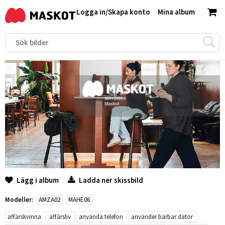
Logga in
/
Skapa konto
Mina album
Lägg i album
Ladda ner skissbild
Modeller:
AMZA02
MAHE06
affärskvinna
affärsliv
använda telefon
använder bärbar dator