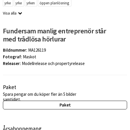
yrke
yrke
yrken
öppen planlösning
Visa alla
Fundersam manlig entreprenör står
med trådlösa hörlurar
Bildnummer:
MA126119
Fotograf:
Maskot
Releaser:
Modellrelease och propertyrelease
Paket
Spara pengar om du köper fler än 5 bilder
samtidigt.
Paket
Årsabonnemang