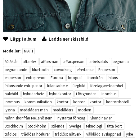
Lägg i album
Ladda ner skissbild
Modeller:
NIAF1
50-54 år
affärsliv
affärsman
affärsperson
arbetsplats
begrunda
begrundande
bluetooth
coworking
eftertanke
En person
en person
entreprenör
Europa
fotografi
framifrån
frilans
frilansande entrepenör
frilansarbete
färgbild
företagsverksamhet
halvbild
hybridarbete
hybridkontor
i förgrunden
Inomhus
inomhus
kommunikation
kontor
kontor
kontor
kontorshotell
lyssna
medelåders män
medelålders
modern
människor från Mellanöstern
nystartat företag
Skandinavien
Stockholm
Stockholm
stående
Sverige
teknologi
titta bort
trådlös
trådlösa hörlurar
trådlöst nätverk
välklädd avslappnad
yrke