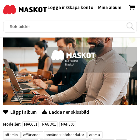
Logga in
/
Skapa konto
Mina album
Lägg i album
Ladda ner skissbild
Modeller:
MAOJ01
RAGO01
MAHE06
affärsliv
affärsman
använder bärbar dator
arbeta