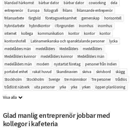
blandad härkomst
bärbar dator
bärbar dator
coworking
dela
entreprenör
Europa
fotografi
frilans
frilansande entrepenör
frilansarbete
färgbild
företagsverksamhet
gemenskap
horisontell
hybridarbete
hybridkontor
i förgrunden
Inomhus
inomhus
internet
kollega
kommunikation
kontor
kontor
kontor
kontorshotell
Latinamerikanska och spansktalande personer
lycka
medelåders män
medelålders
Medelålders
medelålders
Medelålders kvinnor
medelålders kvinnor
Medelålders män
medelålders män
modern
nystartat företag
personer från Indien
portabel enhet
rakat huvud
Skandinavien
skriva
skrivbord
skägg
Stockholm
Stockholm
Sverige
tre människor
Tre personer
trådlös
trådlöst nätverk
vita personer
yrke
yrke
yrken
öppen planlösning
Visa alla
Glad manlig entreprenör jobbar med
kollegor i kafeteria