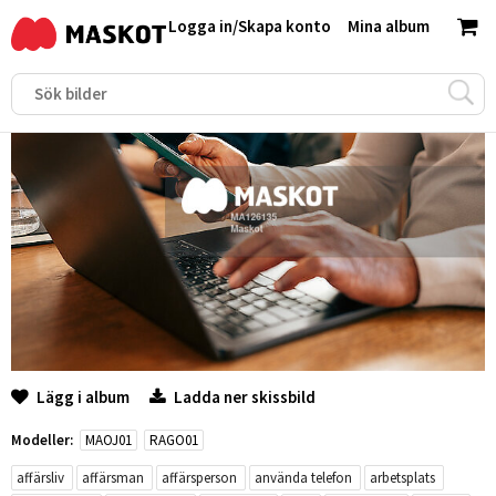
Logga in
/
Skapa konto
Mina album
Lägg i album
Ladda ner skissbild
Modeller:
MAOJ01
RAGO01
affärsliv
affärsman
affärsperson
använda telefon
arbetsplats