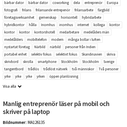
bärbar dator
bärbar dator
coworking
dela
entreprenör
Europa
fotografi
frilans
frilansande entrepenör
frilansarbete
färgbild
företagsverksamhet
gemenskap
horisontell
hybridarbete
hybridkontor
hålla
Inomhus
inomhus
internet
kollega
kontor
kontor
kontor
kontorshotell
medarbetare
medelåders män
medelålders
mobiltelefon
modern
många bollar i luften
nystartat företag
Närbild
närbild
personer från Indien
portabel enhet
selektiv fokus
selektivt fokus
Skandinavien
skriva
skrivbord
skrolla
smartphone
Stockholm
Stockholm
Sverige
tangentbord
trådlös
trådlöst nätverk
två människor
Två personer
yrke
yrke
yrke
yrken
öppen planlösning
Visa alla
Manlig entreprenör läser på mobil och
skriver på laptop
Bildnummer:
MA126135