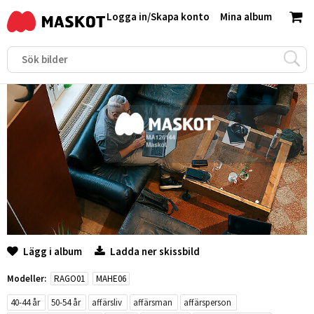
Logga in
/
Skapa konto
Mina album
Lägg i album
Ladda ner skissbild
Modeller:
RAGO01
MAHE06
40-44 år
50-54 år
affärsliv
affärsman
affärsperson