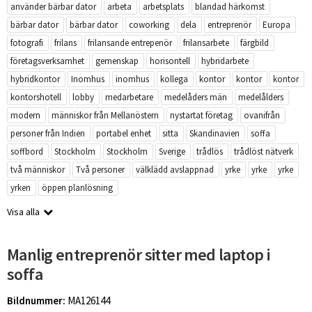
använder bärbar dator
arbeta
arbetsplats
blandad härkomst
bärbar dator
bärbar dator
coworking
dela
entreprenör
Europa
fotografi
frilans
frilansande entrepenör
frilansarbete
färgbild
företagsverksamhet
gemenskap
horisontell
hybridarbete
hybridkontor
Inomhus
inomhus
kollega
kontor
kontor
kontor
kontorshotell
lobby
medarbetare
medelåders män
medelålders
modern
människor från Mellanöstern
nystartat företag
ovanifrån
personer från Indien
portabel enhet
sitta
Skandinavien
soffa
soffbord
Stockholm
Stockholm
Sverige
trådlös
trådlöst nätverk
två människor
Två personer
välklädd avslappnad
yrke
yrke
yrke
yrken
öppen planlösning
Visa alla
Manlig entreprenör sitter med laptop i
soffa
Bildnummer:
MA126144