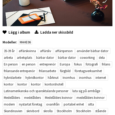
Lägg i album
Ladda ner skissbild
Modeller:
MAHE06
35-39 år
affärskvinna
affärsliv
affärsperson
använder bärbar dator
arbeta
arbetsplats
bärbar dator
bärbar dator
coworking
dela
En person
en person
entreprenör
Europa
fokus
fotografi
frilans
frilansande entrepenör
frilansarbete
färgbild
företagsverksamhet
hybridarbete
hybridkontor
hårknut
Inomhus
inomhus
internet
kontor
kontor
kontor
kontorshotell
Latinamerikanska och spansktalande personer
luta sig på armbåge
Medelålders
medelålders
Medelålders kvinnor
medelålders kvinnor
modern
nystartat företag
ovanifrån
portabel enhet
sitta
Skandinavien
skrivbord
skrolla
Stockholm
Stockholm
stående