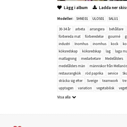
Lägg i album
Ladda ner skis
Modeller:
SHNE01
ULOS01
SALU1
30-34 år
arbeta
arrangera
behållare
förbereda mat
förberedelse
gourmé
g
industri
Inomhus
inomhus
kock
ko
köksredskap
köksredskap
lag
laga m
matlagning
medarbetare
Medelålders
medelålders män
människor från Mellanös
restaurangkök
röd paprika
service
Sk
sträcka sig efter
Sverige
teamwork
tr
upptagen
variation
vegetabilisk
veget
Visa alla