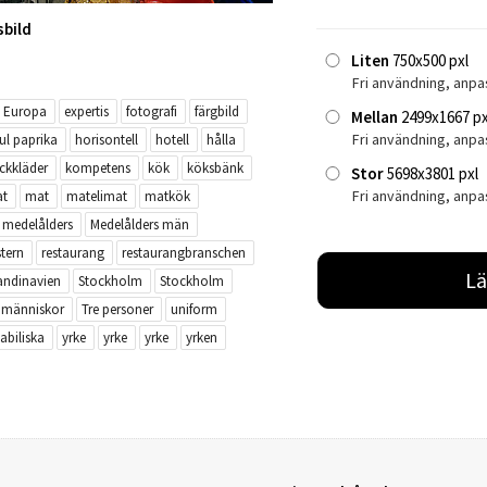
sbild
Liten
750x500 pxl
Fri användning, anpa
Europa
expertis
fotografi
färgbild
Mellan
2499x1667 px
Fri användning, anp
ul paprika
horisontell
hotell
hålla
ckkläder
kompetens
kök
köksbänk
Stor
5698x3801 pxl
Fri användning, anpa
at
mat
matelimat
matkök
medelålders
Medelålders män
tern
restaurang
restaurangbranschen
Lä
andinavien
Stockholm
Stockholm
e människor
Tre personer
uniform
abiliska
yrke
yrke
yrke
yrken