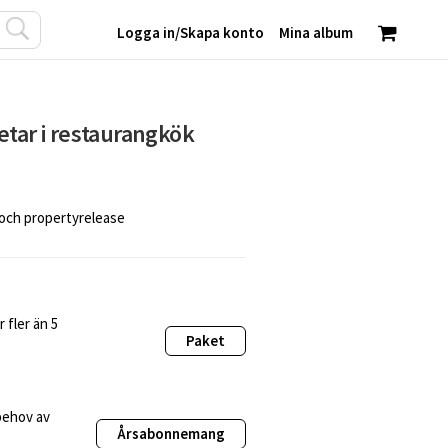
Logga in
/
Skapa konto
Mina album
etar i restaurangkök
 och propertyrelease
 fler än 5
Paket
behov av
Årsabonnemang