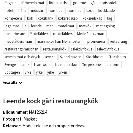
färgbild
förbereda mat
förberedelse
gourmé
gå
horisontell
hotell
hålla
industri
Inomhus
inomhus
kock
kockkläder
kompetens
kök
köksbänk
köksredskap
köksredskap
lag
laga mat
le
leende
mat
matelimat
matkök
matlagning
medarbetare
Medelålders
medelålders
Medelålders män
medelålders män
människor från Mellanöstern
promenera
restaurang
restaurangbranschen
restaurangkök
selektiv fokus
selektivt fokus
servera mat och dryck
service
Skandinavien
Stockholm
Stockholm
Sverige
tallrik
teamwork
tre människor
Tre personer
uniform
upptagen
yrke
yrke
yrke
yrken
Visa alla
Leende kock går i restaurangkök
Bildnummer:
MA126214
Fotograf:
Maskot
Releaser:
Modellrelease och propertyrelease