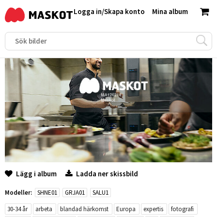
Logga in
/
Skapa konto
Mina album
Lägg i album
Ladda ner skissbild
Modeller:
SHNE01
GRJA01
SALU1
30-34 år
arbeta
blandad härkomst
Europa
expertis
fotografi