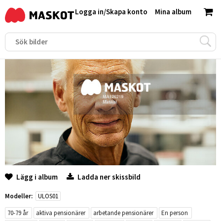
Logga in
/
Skapa konto
Mina album
Lägg i album
Ladda ner skissbild
Modeller:
ULOS01
70-79 år
aktiva pensionärer
arbetande pensionärer
En person