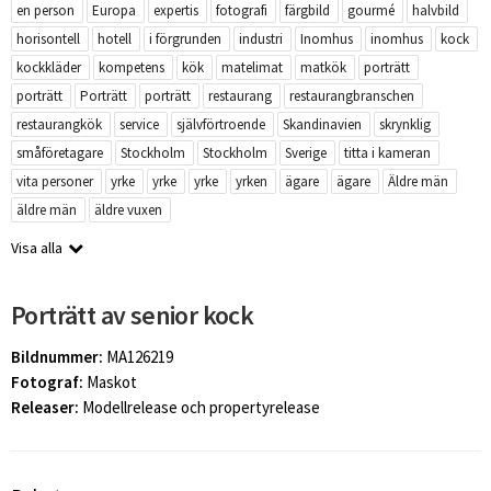
en person
Europa
expertis
fotografi
färgbild
gourmé
halvbild
horisontell
hotell
i förgrunden
industri
Inomhus
inomhus
kock
kockkläder
kompetens
kök
matelimat
matkök
porträtt
porträtt
Porträtt
porträtt
restaurang
restaurangbranschen
restaurangkök
service
självförtroende
Skandinavien
skrynklig
småföretagare
Stockholm
Stockholm
Sverige
titta i kameran
vita personer
yrke
yrke
yrke
yrken
ägare
ägare
Äldre män
äldre män
äldre vuxen
Visa alla
Porträtt av senior kock
Bildnummer:
MA126219
Fotograf:
Maskot
Releaser:
Modellrelease och propertyrelease