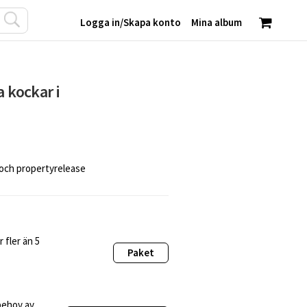
Logga in
/
Skapa konto
Mina album
a kockar i
 och propertyrelease
 fler än 5
Paket
behov av