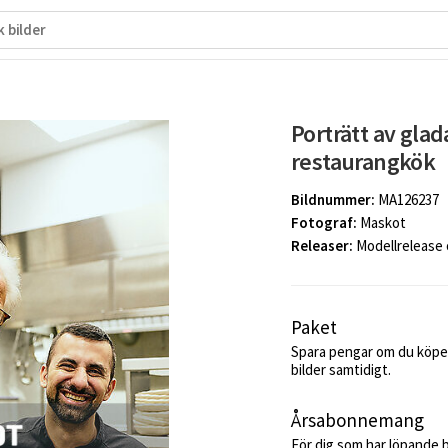
Porträtt av glad
restaurangkök
Bildnummer:
MA126237
Fotograf:
Maskot
Releaser:
Modellrelease
Paket
Spara pengar om du köper
bilder samtidigt.
Årsabonnemang
För dig som har löpande 