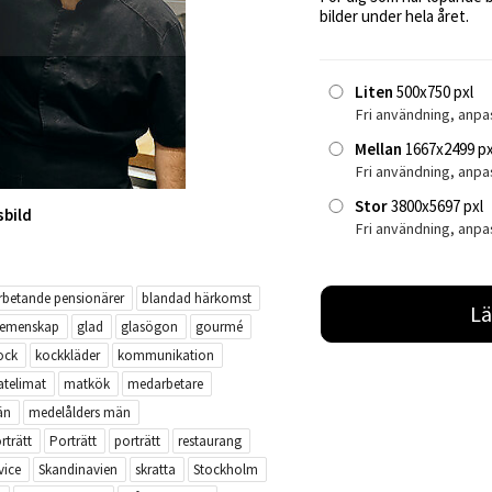
bilder under hela året.
Liten
500x750 pxl
Fri användning, anpa
Mellan
1667x2499 px
Fri användning, anp
Stor
3800x5697 pxl
sbild
Fri användning, anpa
rbetande pensionärer
blandad härkomst
Lä
emenskap
glad
glasögon
gourmé
ock
kockkläder
kommunikation
telimat
matkök
medarbetare
än
medelålders män
rträtt
Porträtt
porträtt
restaurang
vice
Skandinavien
skratta
Stockholm