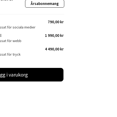
Årsabonnemang
790,00 kr
ssat för sociala medier
l
1 990,00 kr
assat för webb
4 490,00 kr
ssat för tryck
gg i varukorg