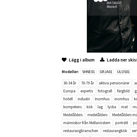
Lägg i album
Ladda ner skis
Modeller:
SHNE01
GRJA01
ULOS01
30-34 år
70-79 år
aktiva pensionärer
a
Europa
expertis
fotografi
färgbild
g
hotell
industri
Inomhus
inomhus
k
kompetens
kök
lag
lycka
mat
ma
Medelålders
medelålders
Medelålders m
människor från Mellanöstern
porträtt
po
restaurangbranschen
restaurangkök
ser