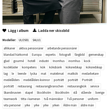
Lägg i album
Ladda ner skissbild
Modeller:
ULOS01
SALU1
afrikaner
aktiva pensionärer
arbetande pensionärer
blandad härkomst
Europa
expertis
fotografi
färgbild
gemenskap
glad
gourmé
hotell
industri
Inomhus
inomhus
kock
kockkläder
kompetens
kök
köksbänk
köksredskap
köksredskap
lag
le
leende
lycka
mat
matelimat
matkök
medarbetare
medelålders
medelålders kvinnor
porträtt
porträtt
Porträtt
porträtt
restaurang
restaurangbranschen
restaurangkök
service
Skandinavien
stapel
Stockholm
Stockholm
stå
stående
Sverige
teamwork
titta i kameran
två människor
Två personer
uniform
vita personer
yrke
yrke
yrke
yrken
Äldre män
äldre män