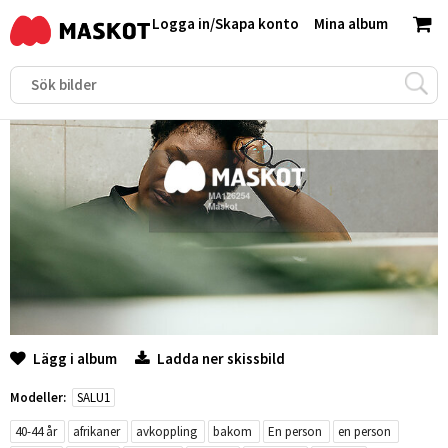
Logga in
/
Skapa konto
Mina album
Lägg i album
Ladda ner skissbild
Modeller:
SALU1
40-44 år
afrikaner
avkoppling
bakom
En person
en person