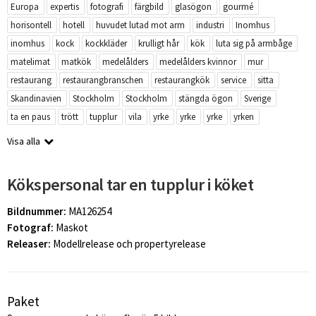
Europa
expertis
fotografi
färgbild
glasögon
gourmé
horisontell
hotell
huvudet lutad mot arm
industri
Inomhus
inomhus
kock
kockkläder
krulligt hår
kök
luta sig på armbåge
matelimat
matkök
medelålders
medelålders kvinnor
mur
restaurang
restaurangbranschen
restaurangkök
service
sitta
Skandinavien
Stockholm
Stockholm
stängda ögon
Sverige
ta en paus
trött
tupplur
vila
yrke
yrke
yrke
yrken
Visa alla
Kökspersonal tar en tupplur i köket
Bildnummer:
MA126254
Fotograf:
Maskot
Releaser:
Modellrelease och propertyrelease
Paket