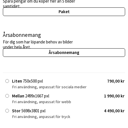
Spara pengar om du köper fler än 5 bilder
samtidigt.
Paket
Årsabonnemang
För dig som har löpande behov av bilder
under hela året.
Årsabonnemang
Liten
750x500 pxl
790,00 kr
Fri användning, anpassat för sociala medier
Mellan
2499x1667 pxl
1 990,00 kr
Fri användning, anpassat för webb
Stor
5698x3801 pxl
4 490,00 kr
Fri användning, anpassat för tryck