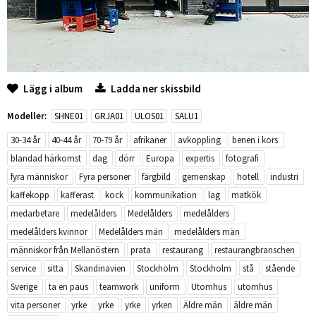
Lägg i album
Ladda ner skissbild
Modeller:
SHNE01
GRJA01
ULOS01
SALU1
30-34 år
40-44 år
70-79 år
afrikaner
avkoppling
benen i kors
blandad härkomst
dag
dörr
Europa
expertis
fotografi
fyra människor
Fyra personer
färgbild
gemenskap
hotell
industri
kaffekopp
kafferast
kock
kommunikation
lag
matkök
medarbetare
medelålders
Medelålders
medelålders
medelålders kvinnor
Medelålders män
medelålders män
människor från Mellanöstern
prata
restaurang
restaurangbranschen
service
sitta
Skandinavien
Stockholm
Stockholm
stå
stående
Sverige
ta en paus
teamwork
uniform
Utomhus
utomhus
vita personer
yrke
yrke
yrke
yrken
Äldre män
äldre män