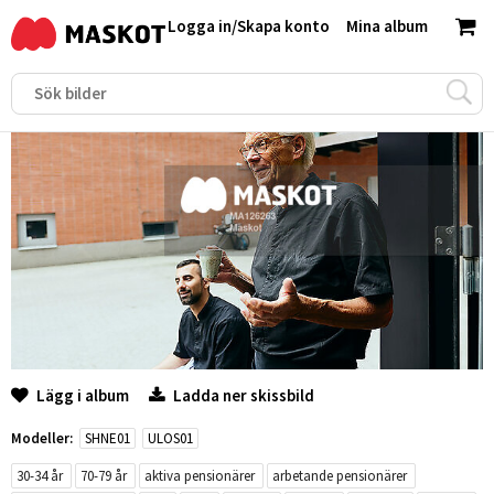
Logga in
/
Skapa konto
Mina album
Lägg i album
Ladda ner skissbild
Modeller:
SHNE01
ULOS01
30-34 år
70-79 år
aktiva pensionärer
arbetande pensionärer