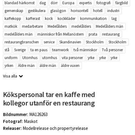
blandad härkomst
dag
dörr
Europa
expertis
fotografi
färgbild
gemenskap
gestikulera
glasögon
horisontell
hotell
industri
kaffekopp
kafferast
kock
kockkläder
kommunikation
lag
matkök
medarbetare
Medelålders
medelålders
Medelålders män
medelålders män
människor från Mellanöstern
prata
restaurang
restaurangbranschen
service
Skandinavien
Stockholm
Stockholm
stå
Sverige
ta en paus
teamwork
två människor
Två personer
uniform
Utomhus
utomhus
vita personer
yrke
yrke
yrke
yrken
Äldre män
äldre män
äldre vuxen
Visa alla
Kökspersonal tar en kaffe med
kollegor utanför en restaurang
Bildnummer:
MA126263
Fotograf:
Maskot
Releaser:
Modellrelease och propertyrelease