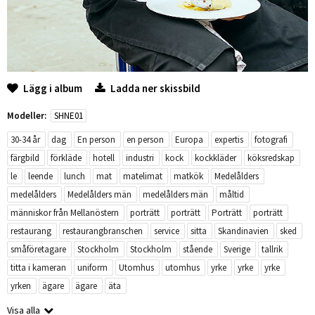
Lägg i album
Ladda ner skissbild
Modeller:
SHNE01
30-34 år
dag
En person
en person
Europa
expertis
fotografi
färgbild
förkläde
hotell
industri
kock
kockkläder
köksredskap
le
leende
lunch
mat
matelimat
matkök
Medelålders
medelålders
Medelålders män
medelålders män
måltid
människor från Mellanöstern
porträtt
porträtt
Porträtt
porträtt
restaurang
restaurangbranschen
service
sitta
Skandinavien
sked
småföretagare
Stockholm
Stockholm
stående
Sverige
tallrik
titta i kameran
uniform
Utomhus
utomhus
yrke
yrke
yrke
yrken
ägare
ägare
äta
Visa alla