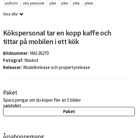
uniform
vita personer
yrke
yrke
yrke
yrken
Visa alla
Kökspersonal tar en kopp kaffe och
tittar på mobilen i ett kök
Bildnummer:
MA126270
Fotograf:
Maskot
Releaser:
Modellrelease och propertyrelease
Paket
Spara pengar om du köper fler än 5 bilder
samtidigt.
Paket
Årsabonnemang