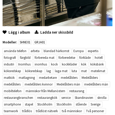
Lägg i album
Ladda ner skissbild
Modeller:
SHNE01
GRJA01
använda telefon
arbeta
blandad härkomst
Europa
expertis
fotografi
färgbild
förbereda mat
förberedelse
förkläde
hotell
industri
Inomhus
inomhus
kock
kockkläder
kök
köksbänk
köksredskap
köksredskap
lag
laga mat
luta
mat
matelimat
matkök
matlagning
medarbetare
medelålders
Medelålders
medelålders
medelålders kvinnor
Medelålders män
medelålders män
mobiltelefon
människor från Mellanöstern
restaurang
restaurangbranschen
restaurangkök
service
Skandinavien
skrolla
smartphone
stapel
Stockholm
Stockholm
stående
Sverige
teamwork
trådlös
trådlöst nätverk
två människor
Två personer