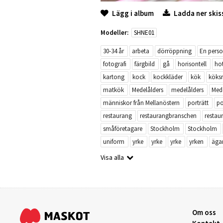
Lägg i album
Ladda ner skis
Modeller:
SHNE01
30-34 år
arbeta
dörröppning
En pers
fotografi
färgbild
gå
horisontell
hot
kartong
kock
kockkläder
kök
köks
matkök
Medelålders
medelålders
Med
människor från Mellanöstern
porträtt
po
restaurang
restaurangbranschen
restau
småföretagare
Stockholm
Stockholm
uniform
yrke
yrke
yrke
yrken
äga
Visa alla
Om oss