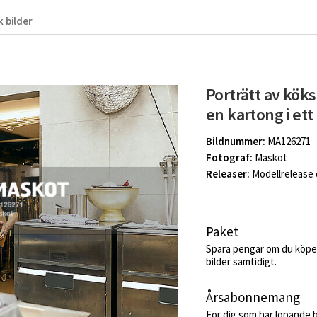
Porträtt av kök
en kartong i ett
Bildnummer:
MA126271
Fotograf:
Maskot
Releaser:
Modellrelease
Paket
Spara pengar om du köper
bilder samtidigt.
Årsabonnemang
För dig som har löpande 