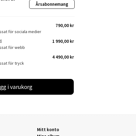
Årsabonnemang
790,00 kr
ssat för sociala medier
l
1 990,00 kr
assat för webb
4 490,00 kr
ssat för tryck
gg i varukorg
Mitt konto