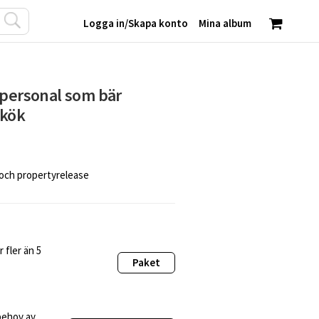
Logga in
/
Skapa konto
Mina album
spersonal som bär
 kök
 och propertyrelease
 fler än 5
Paket
behov av