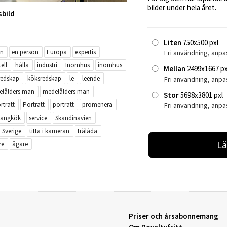
bilder under hela året.
sbild
Liten
750x500 pxl
on
en person
Europa
expertis
Fri användning, anpa
ell
hålla
industri
Inomhus
inomhus
Mellan
2499x1667 px
redskap
köksredskap
le
leende
Fri användning, anp
elålders män
medelålders män
Stor
5698x3801 pxl
rträtt
Porträtt
porträtt
promenera
Fri användning, anpa
rangkök
service
Skandinavien
Sverige
titta i kameran
trälåda
Lä
re
ägare
Priser och årsabonnemang