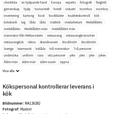
checklista
en hjälpande hand
Europa
expertis
fotografi
färgbild
gemenskap
hjälp
horisontell
hotell
industri
Inomhus
inomhus
inventering
kartong
kock
kockkläder
kvalitetskontroll
kök
köksbänk
lag
låda
låda
matkök
medarbetare
Medelålders
medelålders
Medelålders män
medelålders män
människor från Mellanöstern
restaurang
restaurangbranschen
restaurangkök
räkna
Skandinavien
Stockholm
Stockholm
Sverige
teamwork
trälåda
två människor
Två personer
undersöka
uniform
vara
vita personer
yrke
yrke
yrke
yrken
Äldre män
äldre män
äldre vuxen
öppna
Visa alla
Kökspersonal kontrollerar leverans i
kök
Bildnummer:
MA126282
Fotograf:
Maskot