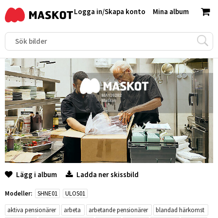
Logga in
/
Skapa konto
Mina album
Lägg i album
Ladda ner skissbild
Modeller:
SHNE01
ULOS01
aktiva pensionärer
arbeta
arbetande pensionärer
blandad härkomst