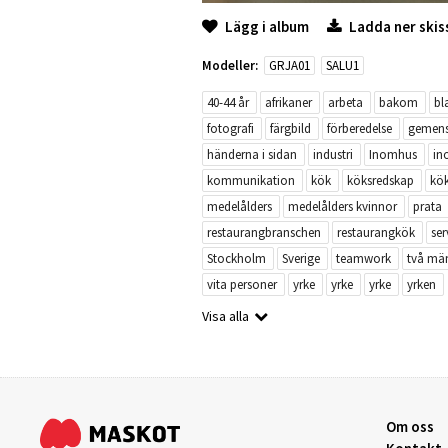
Lägg i album
Ladda ner skis
Modeller:
GRJA01
SALU1
40-44 år
afrikaner
arbeta
bakom
bl
fotografi
färgbild
förberedelse
gemen
händerna i sidan
industri
Inomhus
in
kommunikation
kök
köksredskap
kö
medelålders
medelålders kvinnor
prata
restaurangbranschen
restaurangkök
ser
Stockholm
Sverige
teamwork
två mä
vita personer
yrke
yrke
yrke
yrken
Visa alla
Om oss