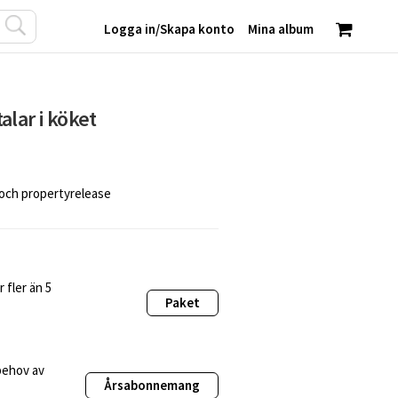
Logga in
/
Skapa konto
Mina album
alar i köket
 och propertyrelease
 fler än 5
Paket
behov av
Årsabonnemang