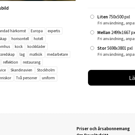
sbild
Liten
750x500 pxl
Fri användning, anpa
andad härkomst
Europa
expertis
Mellan
2499x1667 px
Fri användning, anp
skap
horisontell
hotell
omhus
kock
kockkläder
Stor
5698x3801 pxl
Fri användning, anpa
ksredskap
lag
matkök
medarbetare
reflektion
restaurang
vice
Skandinavien
Stockholm
Lä
nniskor
Två personer
uniform
Priser och årsabonnemang