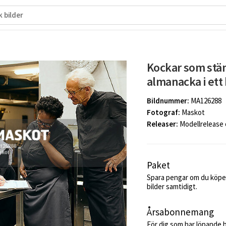
Kockar som stäm
almanacka i ett
Bildnummer:
MA126288
Fotograf:
Maskot
Releaser:
Modellrelease
Paket
Spara pengar om du köper
bilder samtidigt.
Årsabonnemang
För dig som har löpande 