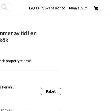
Logga in
/
Skapa konto
Mina album
mer av tid i en
 kök
 och propertyrelease
 fler än 5
Paket
behov av