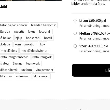
bilder under hela året.
sbild
Liten
750x500 pxl
rbetande pensionärer
blandad härkomst
Fri användning, anpa
Europa
expertis
fokus
fotografi
Mellan
2499x1667 px
på hakan
hjälp
horisontell
hotell
Fri användning, anp
ckkläder
kommunikation
kök
Stor
5698x3801 pxl
medelålders
medelålders kvinnor
Fri användning, anpa
restaurangbranschen
restaurangkök
strategi
Sverige
teamwork
Lä
ådlöst nätverk
uniform
vita personer
Äldre män
äldre män
äldre vuxen