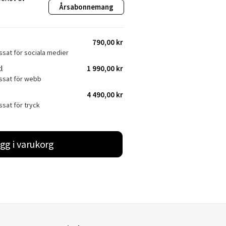
Årsabonnemang
790,00 kr
ssat för sociala medier
l
1 990,00 kr
assat för webb
4 490,00 kr
ssat för tryck
gg i varukorg