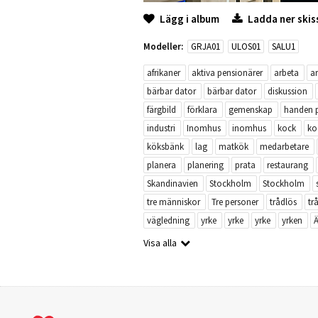
Lägg i album
Ladda ner skis
Modeller:
GRJA01
ULOS01
SALU1
afrikaner
aktiva pensionärer
arbeta
a
bärbar dator
bärbar dator
diskussion
färgbild
förklara
gemenskap
handen 
industri
Inomhus
inomhus
kock
ko
köksbänk
lag
matkök
medarbetare
planera
planering
prata
restaurang
Skandinavien
Stockholm
Stockholm
tre människor
Tre personer
trådlös
tr
vägledning
yrke
yrke
yrke
yrken
Visa alla