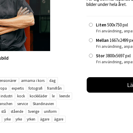
bilder under hela året.
Liten
500x750 pxl
Fri användning, anpa
Mellan
1667x2499 px
Fri användning, anp
Stor
3800x5697 pxl
sbild
Fri användning, anpa
ensionärer
armarna i kors
dag
Lä
ropa
expertis
fotografi
framifrån
industri
kock
kockkläder
le
leende
anschen
service
Skandinavien
stå
stående
Sverige
uniform
yrke
yrke
yrken
ägare
ägare