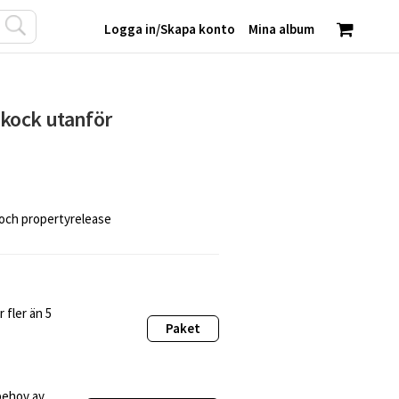
Logga in
/
Skapa konto
Mina album
 kock utanför
 och propertyrelease
 fler än 5
Paket
behov av