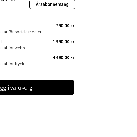
Årsabonnemang
790,00 kr
ssat för sociala medier
l
1 990,00 kr
assat för webb
4 490,00 kr
ssat för tryck
gg i varukorg