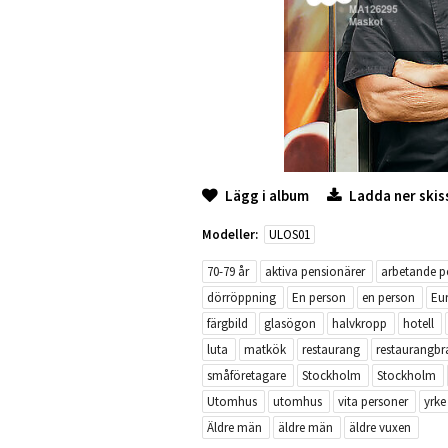
Lägg i album
Ladda ner skis
Modeller:
ULOS01
70-79 år
aktiva pensionärer
arbetande p
dörröppning
En person
en person
Eu
färgbild
glasögon
halvkropp
hotell
luta
matkök
restaurang
restaurangbr
småföretagare
Stockholm
Stockholm
Utomhus
utomhus
vita personer
yrke
Äldre män
äldre män
äldre vuxen