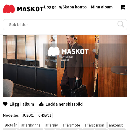
Logga in
/
Skapa konto
Mina album
Lägg i album
Ladda ner skissbild
Modeller:
JUBL01
CHSW01
30-34 år
affärskvinna
affärsliv
affärsmöte
affärsperson
ankomst