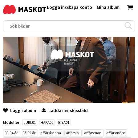
Logga in
/
Skapa konto
Mina album
Lägg i album
Ladda ner skissbild
Modeller:
JUBL01
HAKA02
BIYA01
30-34 år
35-39 år
affärskvinna
affärsliv
affärsman
affärsmöte