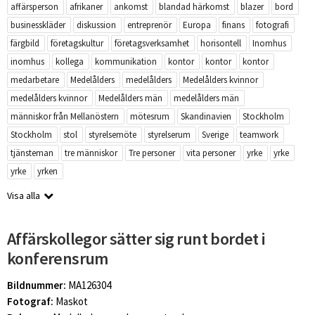
affärsperson
afrikaner
ankomst
blandad härkomst
blazer
bord
businesskläder
diskussion
entreprenör
Europa
finans
fotografi
färgbild
företagskultur
företagsverksamhet
horisontell
Inomhus
inomhus
kollega
kommunikation
kontor
kontor
kontor
medarbetare
Medelålders
medelålders
Medelålders kvinnor
medelålders kvinnor
Medelålders män
medelålders män
människor från Mellanöstern
mötesrum
Skandinavien
Stockholm
Stockholm
stol
styrelsemöte
styrelserum
Sverige
teamwork
tjänsteman
tre människor
Tre personer
vita personer
yrke
yrke
yrke
yrken
Visa alla
Affärskollegor sätter sig runt bordet i
konferensrum
Bildnummer:
MA126304
Fotograf:
Maskot