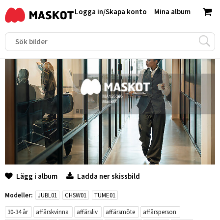
Logga in
/
Skapa konto
Mina album
Lägg i album
Ladda ner skissbild
Modeller:
JUBL01
CHSW01
TUME01
30-34 år
affärskvinna
affärsliv
affärsmöte
affärsperson