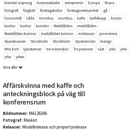
blandat ursprung
businesskläder
entreprenör
Europa
finans
fotografi
färgbild
företagskultur
företagsverksamhet
gå
horisontell
hålla
Inomhus
inomhus
kaffe
kaffekopp
kontor
kontor
kontor
korridor
Medelålders
medelålders
Medelålders kvinnor
medelålders kvinnor
mötesrum
promenera
Skandinavien
Stockholm
Stockholm
styrelsemöte
Sverige
titta bort
tjänsteman
tre människor
Tre personer
väst
yrke
yrke
yrke
yrken
Visa alla
Affärskvinna med kaffe och
anteckningsblock på väg till
konferensrum
Bildnummer:
MA126306
Fotograf:
Maskot
Releaser:
Modellrelease och propertyrelease