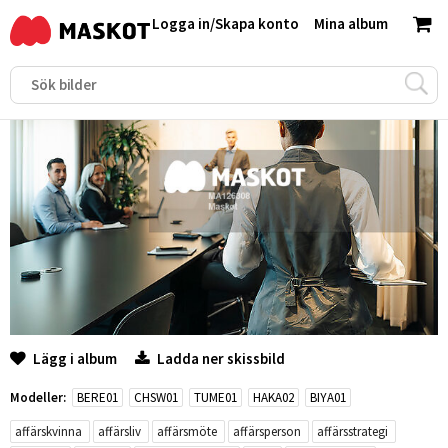
Logga in
/
Skapa konto
Mina album
Lägg i album
Ladda ner skissbild
Modeller:
BERE01
CHSW01
TUME01
HAKA02
BIYA01
affärskvinna
affärsliv
affärsmöte
affärsperson
affärsstrategi