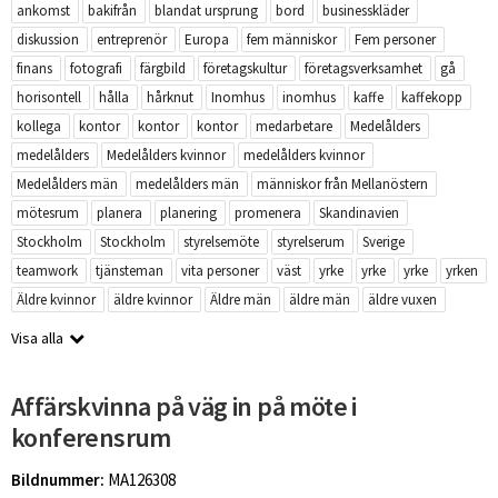
ankomst
bakifrån
blandat ursprung
bord
businesskläder
diskussion
entreprenör
Europa
fem människor
Fem personer
finans
fotografi
färgbild
företagskultur
företagsverksamhet
gå
horisontell
hålla
hårknut
Inomhus
inomhus
kaffe
kaffekopp
kollega
kontor
kontor
kontor
medarbetare
Medelålders
medelålders
Medelålders kvinnor
medelålders kvinnor
Medelålders män
medelålders män
människor från Mellanöstern
mötesrum
planera
planering
promenera
Skandinavien
Stockholm
Stockholm
styrelsemöte
styrelserum
Sverige
teamwork
tjänsteman
vita personer
väst
yrke
yrke
yrke
yrken
Äldre kvinnor
äldre kvinnor
Äldre män
äldre män
äldre vuxen
Visa alla
Affärskvinna på väg in på möte i
konferensrum
Bildnummer:
MA126308